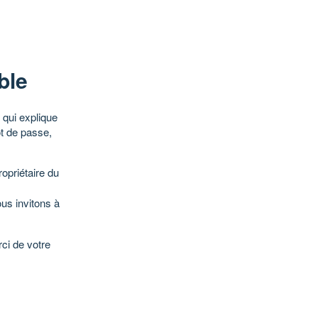
ble
qui explique
ot de passe,
opriétaire du
ous invitons à
ci de votre