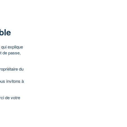
ble
qui explique
ot de passe,
opriétaire du
ous invitons à
ci de votre