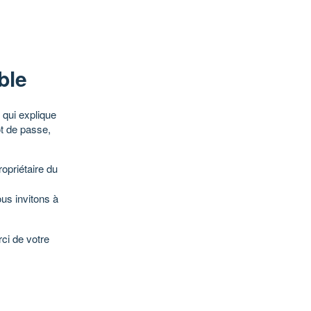
ble
qui explique
ot de passe,
opriétaire du
ous invitons à
ci de votre