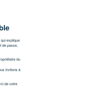
ble
qui explique
ot de passe,
opriétaire du
ous invitons à
ci de votre