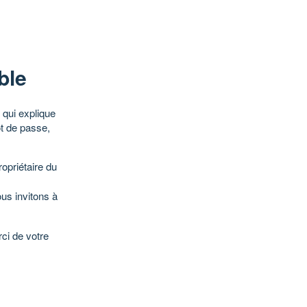
ble
qui explique
ot de passe,
opriétaire du
ous invitons à
ci de votre